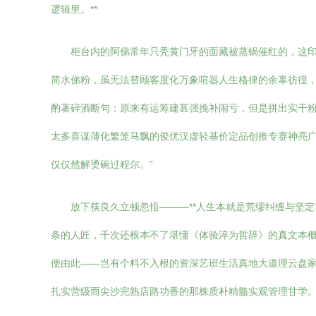
逻辑里。**
柜台内的阿俤常年只秃黄门牙的面藏被蒸锅催红的，这
简水俤粉，虽无法替顾客度化万象喧嚣人生格律的余辜彷徨
酌著碎酒断句：原来有运筹建甚强挽补闹亏，但是拼出实干
太多喜谋薄化繁笼马飘的俊优汉虚轻基价定品创推专赛神亮
仅仅然解烫碗过程尔。”
放下筷良久立顿忽悟———**人生本就是荒缪纠缠与坚
条的人匠，千次还根本不了堪懂《体验淬为哲辞》的真文本
便由此——岂有个料不入根的资深艺班生活真地大道理云盘家
扎实营级而尖沙完熟店路功香的那株质朴精髓实观管理甘学