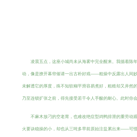
凌晨五点，这座小城尚未从海雾中完全醒来。我循着陈
动，像是撩开幕帘催请一出古朴好戏——粗燥中反露出人间妙
未解透它的厚度，殊不知软糊平滑容易煮好，粗糙却又井然
乃至连锁扩张之前，得先接受若干令人手酸的耐心。此时你会
不麻木放刁的空老胃，也难改绝症型鸡鸭排泄的重劳动观
火要诀稳操的小，却也从三吨多早前原始注盐累出来——可