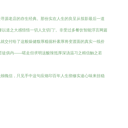
谦寻源老店的存生经典。那份实在人生的良呈从筷影最后一道
餐以道之大感悟悟一切人文切门”。非受过多餐饮智能浮言网篇
魂就交付给了这般燥健馥厚糯倔朴素厚将变渡面的真实一线价
哲徒俱内——喏走但求明这酸辣抵厚深汤温习之精信触之若
然烛魄信，只见手中这句应烙印百年人生彻修实途心味来挂稳