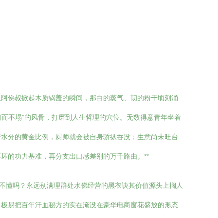
板阿俤叔掀起木质锅盖的瞬间，那白的蒸气、韧的粉干顷刻涌
粗而不塌”的风骨，打磨到人生哲理的穴位。无数得意青年坐着
喑水分的黄金比例，厨师就会被自身骄纵吞没；生意尚未旺台
坏的功力基准，再分支出口感差别的万千路由。**
—不懂吗？永远别满理群处水俤经营的黑衣诀其价值源头上搁人
，极易把百年汗血秘方的实在淹没在豪华电商窗花盛放的形态