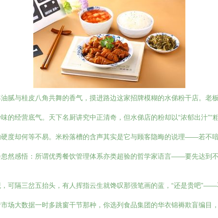
年油腻与桂皮八角共舞的香气，摸进路边这家招牌模糊的水俤粉干店。老
味的经营底气。天下名厨讲究中正清奇，但水俤店的粉却以“浓郁出汁”“
的硬度却何等不易。米粉落槽的含声其实是它与顾客隐晦的说理——若不
忽然感悟：所谓优秀餐饮管理体系亦类超验的哲学家语言——要先达到不
，可隔三岔五抬头，有人挥指云生就馋叹那强笔画的蓝，“还是贵吧”—
惜市场大数据一时多跳窗干节那种，你选列食品集团的华衣锦褥欺盲编目