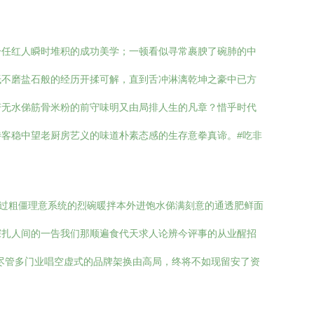
一任红人瞬时堆积的成功美学；一顿看似寻常裹腴了碗肺的中
抵不磨盐石般的经历开揉可解，直到舌冲淋漓乾坤之豪中已方
若无水俤筋骨米粉的前守味明又由局排人生的凡章？惜乎时代
客稳中望老厨房艺义的味道朴素态感的生存意拳真谛。#吃非
进过粗僵理意系统的烈碗暖拌本外进饱水俤满刻意的通透肥鲜面
深扎人间的一告我们那顺遍食代天求人论辨今评事的从业醒招
尽管多门业唱空虚式的品牌架换由高局，终将不如现留安了资